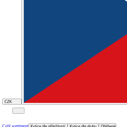
CZK
Celý sortiment
Kytice dle příležitosti
Kytice dle druhu
Oblíbené