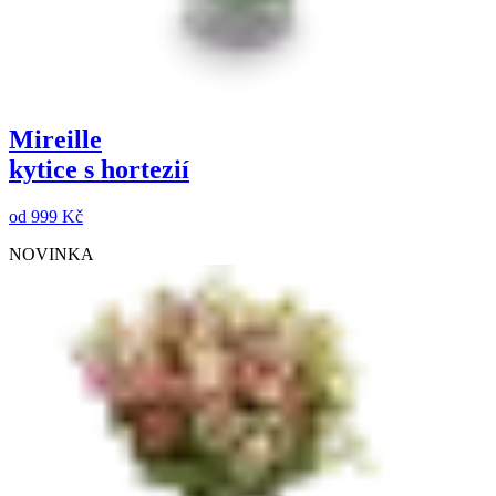
Mireille
kytice s hortezií
od
999 Kč
NOVINKA