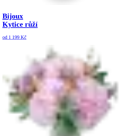
Bijoux
Kytice růží
od
1 199 Kč
Den matek