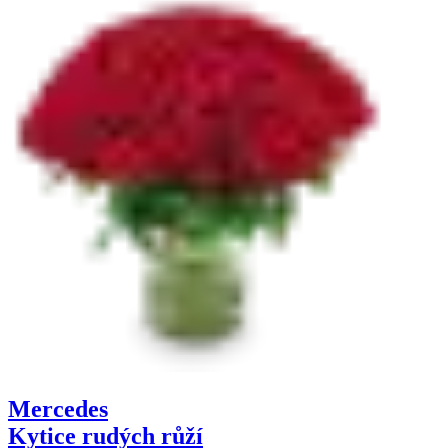
Rozvoz květin na Den matek je nejlepší volbou, vhodným dárkem a
Kytice na Den matek je pro naše maminky krásné vyjádření citů a D
Jaké kytice ke Dni matek?
Pro maminku ke Dni matek darujte její
oblíbenou
kytici. Současně se
Objednejte ještě dnes a dejte své matce dárek, který jí rozzáří tvář a za
Mercedes
Kytice rudých růží