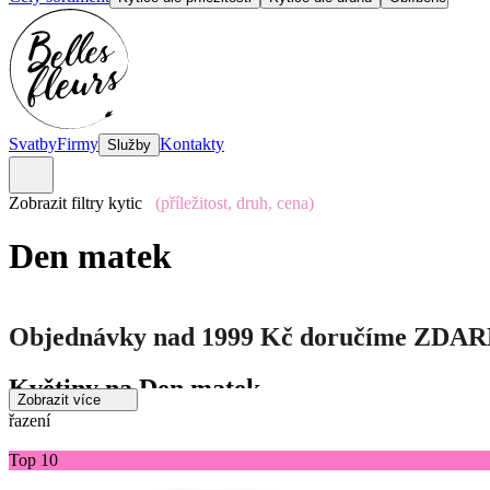
Svatby
Firmy
Kontakty
Služby
Zobrazit filtry kytic
(příležitost, druh, cena)
Den matek
Objednávky nad 1999 Kč doručíme ZDA
Květiny na Den matek
Zobrazit více
řazení
Krásný mezinárodní svátek oslavujíci maminky a mateřství. U nás př
Top 10
Kytky na Den matek máme pro vás přichystané ve velkém výběru. Kyt