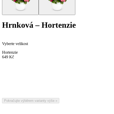
Hrnková
–
Hortenzie
Vyberte velikost
Hortenzie
649 Kč
Pokračujte výběrem varianty výše
»