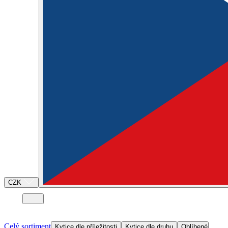
CZK
Celý sortiment
Kytice dle příležitosti
Kytice dle druhu
Oblíbené