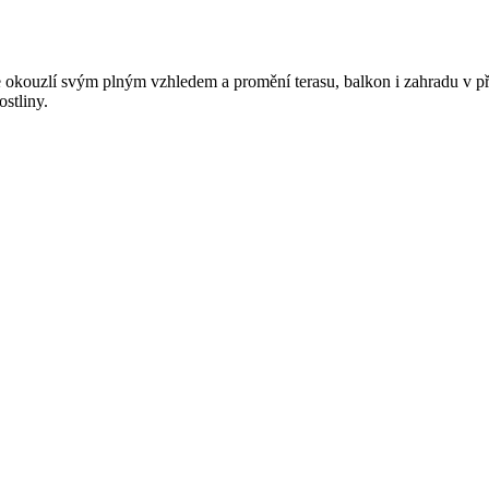
ie okouzlí svým plným vzhledem a promění terasu, balkon i zahradu v p
stliny.