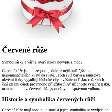
Červené růže
Symbol lásky a vášně, který nikdy nevyjde z módy
Červené růže jsou bezesporu jedním z nejikoničtějších a
nejromantičtějších květů na světě. Jejich sytá barva a sametové
okvětní lístky vyjadřují hluboké city a vášnivou lásku, což z nich
činí ideální dárek pro mnoho příležitostí. Ať už chcete vyjádřit lásku,
úctu nebo obdiv, červené růže jsou vždy tou správnou volbou.
Historie a symbolika červených růží
Červené růže mají bohatou historii a jejich symbolika se vyvíjela po