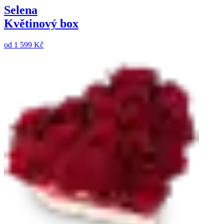
Selena
Květinový box
od
1 599 Kč