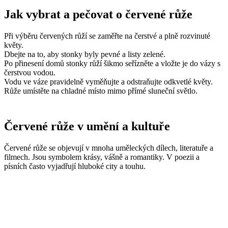
Jak vybrat a pečovat o červené růže
Při výběru červených růží se zaměřte na čerstvé a plně rozvinuté
květy.
Dbejte na to, aby stonky byly pevné a listy zelené.
Po přinesení domů stonky růží šikmo seřízněte a vložte je do vázy s
čerstvou vodou.
Vodu ve váze pravidelně vyměňujte a odstraňujte odkvetlé květy.
Růže umístěte na chladné místo mimo přímé sluneční světlo.
Červené růže v umění a kultuře
Červené růže se objevují v mnoha uměleckých dílech, literatuře a
filmech. Jsou symbolem krásy, vášně a romantiky. V poezii a
písních často vyjadřují hluboké city a touhu.