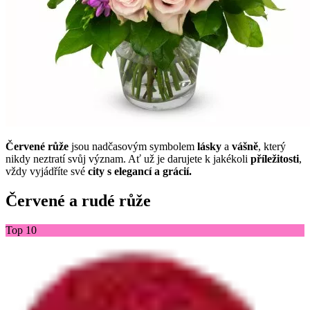
Červené růže
jsou nadčasovým symbolem
lásky
a
vášně
, který
nikdy neztratí svůj význam. Ať už je darujete k jakékoli
příležitosti
,
vždy vyjádříte své
city s elegancí a grácií.
Červené a rudé růže
Top 10