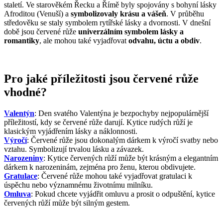
staletí. Ve starověkém Řecku a Římě byly spojovány s bohyní lásky
Afroditou (Venuší) a
symbolizovaly krásu a vášeň
. V průběhu
středověku se staly symbolem rytířské lásky a dvornosti. V dnešní
době jsou červené růže
univerzálním symbolem lásky a
romantiky
, ale mohou také vyjadřovat
odvahu, úctu a obdiv
.
Pro jaké příležitosti jsou červené růže
vhodné?
Valentýn
: Den svatého Valentýna je bezpochyby nejpopulárnější
příležitostí, kdy se červené růže darují. Kytice rudých růží je
klasickým vyjádřením lásky a náklonnosti.
Výročí
: Červené růže jsou dokonalým dárkem k výročí svatby nebo
vztahu. Symbolizují trvalou lásku a závazek.
Narozeniny
: Kytice červených růží může být krásným a elegantním
dárkem k narozeninám, zejména pro ženu, kterou obdivujete.
Gratulace
: Červené růže mohou také vyjadřovat gratulaci k
úspěchu nebo významnému životnímu milníku.
Omluva
: Pokud chcete vyjádřit omluvu a prosit o odpuštění, kytice
červených růží může být silným gestem.