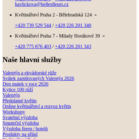
havlickova@bellesfleurs.cz
Květinářství Praha 2 - Bělehradská 124
»
+420 739 529 544
/
+420 226 201 340
Květinářství Praha 7 - Milady Horákové 39
»
+420 775 876 403
/
+420 226 201 343
Naše hlavní služby
Valentýn a ekvádorské růže
Svátek zamilovaných Valentýn 2026
Den matek v roce 2026
Kytice 100 růží
Valentýn
Předplatné květin
Online květinářství a rozvoz květin
Workshopy
Svatební výzdoba
Smuteční výzdoba
Výzdoba firem / hotelů
Produkty na přání