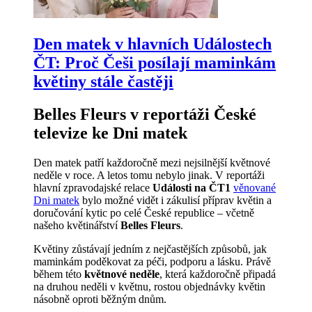
Den matek v hlavních Událostech
ČT: Proč Češi posílají maminkám
květiny stále častěji
Belles Fleurs v reportáži České
televize ke Dni matek
Den matek patří každoročně mezi nejsilnější květnové
neděle v roce. A letos tomu nebylo jinak. V reportáži
hlavní zpravodajské relace
Události na ČT1
věnované
Dni matek
bylo možné vidět i zákulisí příprav květin a
doručování kytic po celé České republice – včetně
našeho květinářství
Belles Fleurs
.
Květiny zůstávají jedním z nejčastějších způsobů, jak
maminkám poděkovat za péči, podporu a lásku. Právě
během této
květnové neděle
, která každoročně připadá
na druhou neděli v květnu, rostou objednávky květin
násobně oproti běžným dnům.