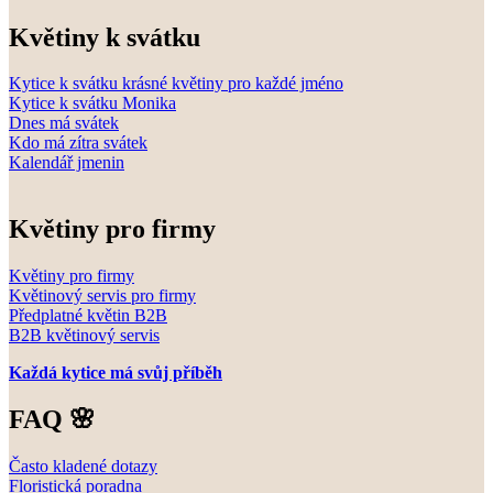
Květiny k svátku
Kytice k svátku krásné květiny pro každé jméno
Kytice k svátku Monika
Dnes má svátek
Kdo má zítra svátek
Kalendář jmenin
Květiny pro firmy
Květiny pro firmy
Květinový servis pro firmy
Předplatné květin B2B
B2B květinový servis
Každá kytice má svůj příběh
FAQ 🌸
Často kladené dotazy
Floristická poradna