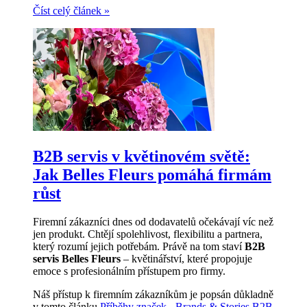
Číst celý článek
»
B2B servis v květinovém světě:
Jak Belles Fleurs pomáhá firmám
růst
Firemní zákazníci dnes od dodavatelů očekávají víc než
jen produkt. Chtějí spolehlivost, flexibilitu a partnera,
který rozumí jejich potřebám. Právě na tom staví
B2B
servis Belles Fleurs
– květinářství, které propojuje
emoce s profesionálním přístupem pro firmy.
Náš přístup k firemním zákazníkům je popsán důkladně
v tomto článku
Příběhy značek - Brands & Stories B2B