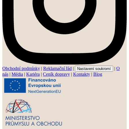
Obchodní podmínky
|
Reklamační řád
|
|
O
Nastavení soukromí
nás
|
Média
|
Kariéra
|
Ceník dopravy
|
Kontakty
|
Blog