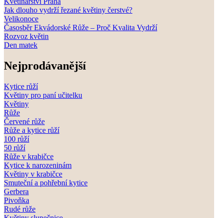
Květinářství Praha
Jak dlouho vydrží řezané květiny čerstvé?
Velikonoce
Časosběr Ekvádorské Růže – Proč Kvalita Vydrží
Rozvoz květin
Den matek
Nejprodávanější
Kytice růží
Květiny pro paní učitelku
Květiny
Růže
Červené růže
Růže a kytice růží
100 růží
50 růží
Růže v krabičce
Kytice k narozeninám
Květiny v krabičce
Smuteční a pohřební kytice
Gerbera
Pivoňka
Rudé růže
Květiny slunečnice