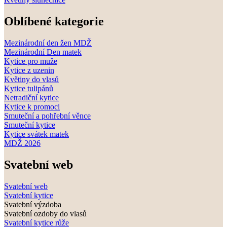
Oblíbené kategorie
Mezinárodní den žen MDŽ
Mezinárodní Den matek
Kytice pro muže
Kytice z uzenin
Květiny do vlasů
Kytice tulipánů
Netradiční kytice
Kytice k promoci
Smuteční a pohřební věnce
Smuteční kytice
Kytice svátek matek
MDŽ 2026
Svatební web
Svatební web
Svatební kytice
Svatební výzdoba
Svatební ozdoby do vlasů
Svatební kytice růže