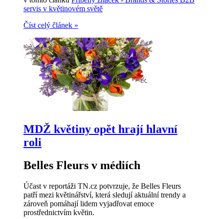
servis v květinovém světě
Číst celý článek
»
MDŽ květiny opět hrají hlavní
roli
Belles Fleurs v médiích
Účast v reportáži
TN.cz
potvrzuje, že Belles Fleurs
patří mezi květinářství, která sledují aktuální trendy a
zároveň pomáhají lidem vyjadřovat emoce
prostřednictvím květin.