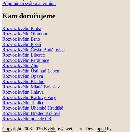
Připomínka svátku a termínu
Kam doručujeme
Rozvoz květin Praha
Rozvoz květin Olomouc
Rozvoz květin Brno
Rozvoz květin Plzeň
Rozvoz květin České Budějovice
Rozvoz květin Liberec
Rozvoz květin Pardubice
Rozvoz květin Zlín
Rozvoz květin Ústí nad Labem
Rozvoz květin Opava
Rozvoz květin Kladno
Rozvoz květin Mladá Boleslav
Rozvoz květin Jihlava
Rozvoz květin Karlovy Vary
Rozvoz květin Teplice
Rozvoz květin Uherské Hradiště
Rozvoz květin Hradec Králové
Rozvoz květin po celé ČR
Copyright 2008-2026 Květinový svět, s.r.o
|
Developed by