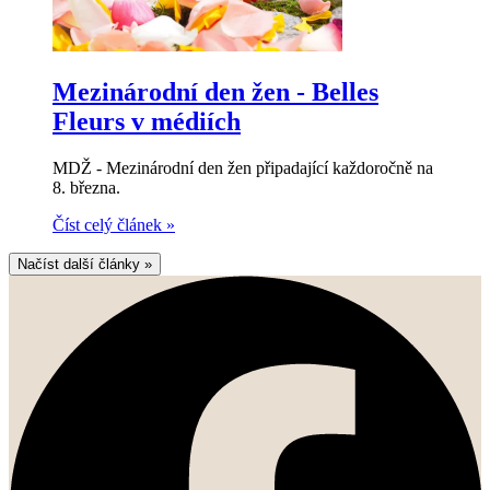
Mezinárodní den žen - Belles
Fleurs v médiích
MDŽ - Mezinárodní den žen připadající každoročně na
8. března.
Číst celý článek
»
Načíst další články
»