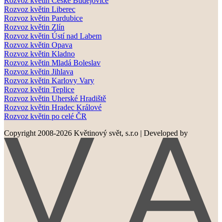
Rozvoz květin České Budějovice
Rozvoz květin Liberec
Rozvoz květin Pardubice
Rozvoz květin Zlín
Rozvoz květin Ústí nad Labem
Rozvoz květin Opava
Rozvoz květin Kladno
Rozvoz květin Mladá Boleslav
Rozvoz květin Jihlava
Rozvoz květin Karlovy Vary
Rozvoz květin Teplice
Rozvoz květin Uherské Hradiště
Rozvoz květin Hradec Králové
Rozvoz květin po celé ČR
Copyright 2008-2026 Květinový svět, s.r.o
|
Developed by