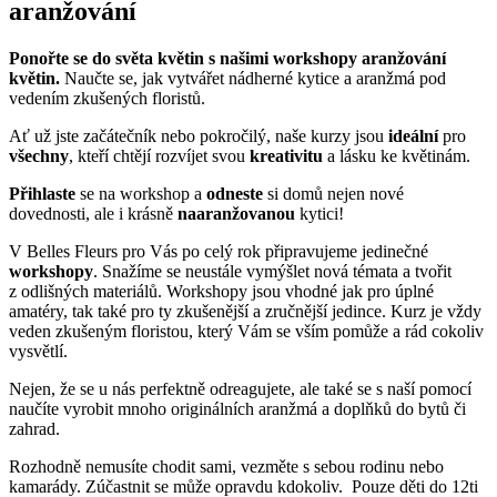
aranžování
Ponořte se do světa květin s našimi workshopy aranžování
květin.
Naučte se, jak vytvářet nádherné kytice a aranžmá pod
vedením zkušených floristů.
Ať už jste začátečník nebo pokročilý, naše kurzy jsou
ideální
pro
všechny
, kteří chtějí rozvíjet svou
kreativitu
a lásku ke květinám.
Přihlaste
se na workshop a
odneste
si domů nejen nové
dovednosti, ale i krásně
naaranžovanou
kytici!
V Belles Fleurs pro Vás po celý rok připravujeme jedinečné
workshopy
. Snažíme se neustále vymýšlet nová témata a tvořit
z odlišných materiálů. Workshopy jsou vhodné jak pro úplné
amatéry, tak také pro ty zkušenější a zručnější jedince. Kurz je vždy
veden zkušeným floristou, který Vám se vším pomůže a rád cokoliv
vysvětlí.
Nejen, že se u nás perfektně odreagujete, ale také se s naší pomocí
naučíte vyrobit mnoho originálních aranžmá a doplňků do bytů či
zahrad.
Rozhodně nemusíte chodit sami, vezměte s sebou rodinu nebo
kamarády. Zúčastnit se může opravdu kdokoliv. Pouze děti do 12ti