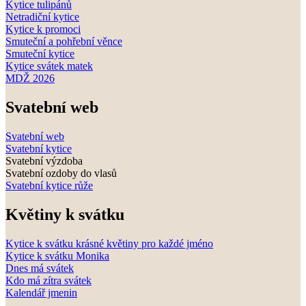
Kytice tulipánů
Netradiční kytice
Kytice k promoci
Smuteční a pohřební věnce
Smuteční kytice
Kytice svátek matek
MDŽ 2026
Svatební web
Svatební web
Svatební kytice
Svatební výzdoba
Svatební ozdoby do vlasů
Svatební kytice růže
Květiny k svátku
Kytice k svátku krásné květiny pro každé jméno
Kytice k svátku Monika
Dnes má svátek
Kdo má zítra svátek
Kalendář jmenin