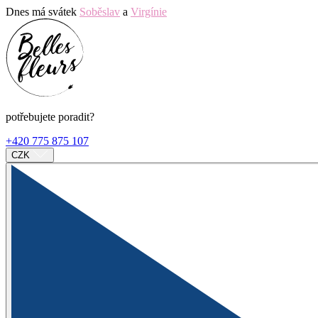
Dnes má svátek
Soběslav
a
Virgínie
potřebujete poradit?
+420 775 875 107
CZK