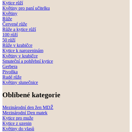
Kytice růží
Květiny pro paní učitelku
Květiny
Růže
Červené růže
Růže a kytice růží
100 růží
50 růží
Růže v krabičce
Kytice k narozeninám
Květiny v krabičce
Smuteční a pohřební kytice
Gerbera
Pivoňka
Rudé růže
Květiny slunečnice
Oblíbené kategorie
Mezinárodní den žen MDŽ
Mezinárodní Den matek
Kytice pro muže
Kytice z uzenin
Květiny do vlasů