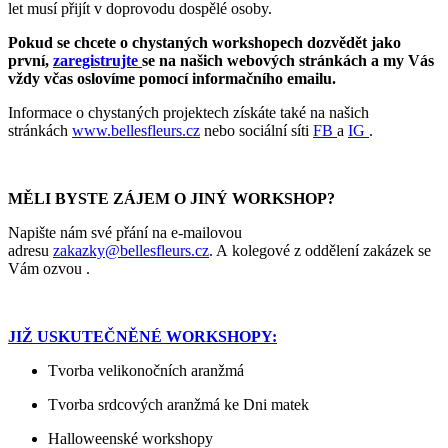
let musí přijít v doprovodu dospělé osoby.
Pokud se chcete o chystaných workshopech dozvědět jako
první,
zaregistrujte
se na našich webových stránkách a my Vás
vždy včas oslovíme pomocí informačního emailu.
Informace o chystaných projektech získáte také na našich
stránkách
www.bellesfleurs.cz
nebo sociální síti
FB
a
IG
.
MĚLI BYSTE ZÁJEM O JINÝ WORKSHOP?
Napište nám své přání na e-mailovou
adresu
zakazky@bellesfleurs.cz
. A kolegové z oddělení zakázek se
Vám ozvou .
JIŽ USKUTEČNĚNÉ WORKSHOPY:
Tvorba velikonočních aranžmá
Tvorba srdcových aranžmá ke Dni matek
Halloweenské workshopy