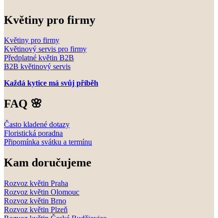
Květiny pro firmy
Květiny pro firmy
Květinový servis pro firmy
Předplatné květin B2B
B2B květinový servis
Každá kytice má svůj příběh
FAQ 🌸
Často kladené dotazy
Floristická poradna
Připomínka svátku a termínu
Kam doručujeme
Rozvoz květin Praha
Rozvoz květin Olomouc
Rozvoz květin Brno
Rozvoz květin Plzeň