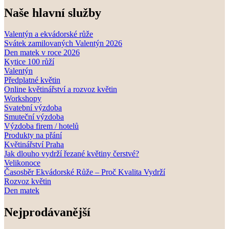
Naše hlavní služby
Valentýn a ekvádorské růže
Svátek zamilovaných Valentýn 2026
Den matek v roce 2026
Kytice 100 růží
Valentýn
Předplatné květin
Online květinářství a rozvoz květin
Workshopy
Svatební výzdoba
Smuteční výzdoba
Výzdoba firem / hotelů
Produkty na přání
Květinářství Praha
Jak dlouho vydrží řezané květiny čerstvé?
Velikonoce
Časosběr Ekvádorské Růže – Proč Kvalita Vydrží
Rozvoz květin
Den matek
Nejprodávanější