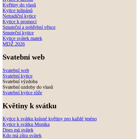
Květiny do vlasů
Kytice tulipánů
Netradiční kytice
Kytice k promoci
Smuteční a pohřební věnce
Smuteční kytice
Kytice svátek matek
MDŽ 2026
Svatební web
Svatební web
Svatební kytice
Svatební výzdoba
Svatební ozdoby do vlasů
Svatební kytice růže
Květiny k svátku
Kytice k svátku krásné květiny pro každé jméno
Kytice k svátku Monika
Dnes má svátek
Kdo má zítra svátek