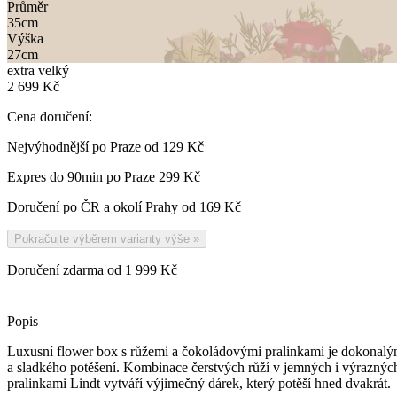
Průměr
35
cm
Výška
27
cm
extra velký
2 699 Kč
Cena doručení:
Nejvýhodnější po Praze od
129 Kč
Expres do 90min po Praze
299 Kč
Doručení po ČR a okolí Prahy od
169 Kč
Pokračujte výběrem varianty výše
»
Doručení zdarma od 1 999 Kč
Popis
Luxusní flower box s růžemi a čokoládovými pralinkami je dokonalý
a sladkého potěšení. Kombinace čerstvých růží v jemných i výraznýc
pralinkami Lindt vytváří výjimečný dárek, který potěší hned dvakrát.