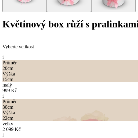
Květinový box růží s pralinkam
Vyberte velikost
i
Průměr
20
cm
Výška
15
cm
malý
999 Kč
i
Průměr
30
cm
Výška
22
cm
velký
2 099 Kč
i