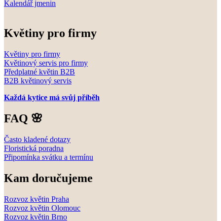
Kalendář jmenin
Květiny pro firmy
Květiny pro firmy
Květinový servis pro firmy
Předplatné květin B2B
B2B květinový servis
Každá kytice má svůj příběh
FAQ 🌸
Často kladené dotazy
Floristická poradna
Připomínka svátku a termínu
Kam doručujeme
Rozvoz květin Praha
Rozvoz květin Olomouc
Rozvoz květin Brno