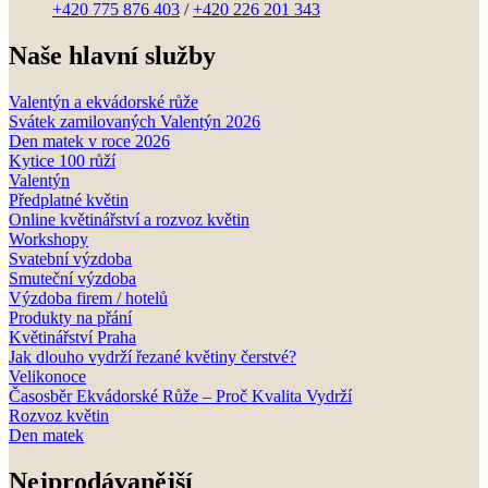
+420 775 876 403
/
+420 226 201 343
Naše hlavní služby
Valentýn a ekvádorské růže
Svátek zamilovaných Valentýn 2026
Den matek v roce 2026
Kytice 100 růží
Valentýn
Předplatné květin
Online květinářství a rozvoz květin
Workshopy
Svatební výzdoba
Smuteční výzdoba
Výzdoba firem / hotelů
Produkty na přání
Květinářství Praha
Jak dlouho vydrží řezané květiny čerstvé?
Velikonoce
Časosběr Ekvádorské Růže – Proč Kvalita Vydrží
Rozvoz květin
Den matek
Nejprodávanější