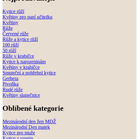
Kytice růží
Květiny pro paní učitelku
Květiny
Růže
Červené růže
Růže a kytice růží
100 růží
50 růží
Růže v krabičce
Kytice k narozeninám
Květiny v krabičce
Smuteční a pohřební kytice
Gerbera
Pivoňka
Rudé růže
Květiny slunečnice
Oblíbené kategorie
Mezinárodní den žen MDŽ
Mezinárodní Den matek
Kytice pro muže
Kytice z uzenin