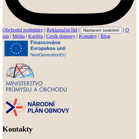
Obchodní podmínky
|
Reklamační řád
|
|
O
Nastavení soukromí
nás
|
Média
|
Kariéra
|
Ceník dopravy
|
Kontakty
|
Blog
Kontakty