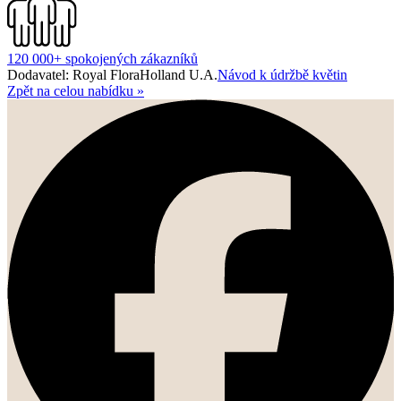
120 000+ spokojených zákazníků
Dodavatel: Royal FloraHolland U.A.
Návod k údržbě květin
Zpět na celou nabídku
»