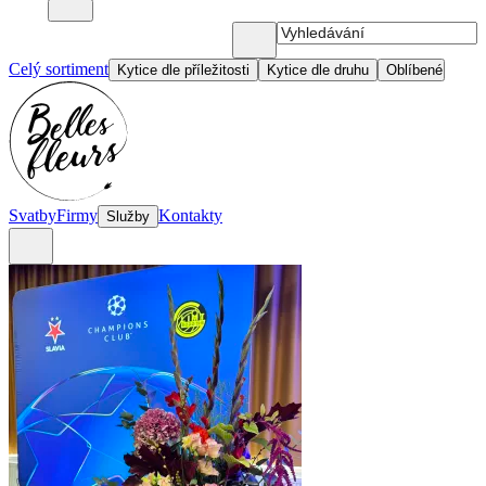
Celý sortiment
Kytice dle příležitosti
Kytice dle druhu
Oblíbené
Svatby
Firmy
Kontakty
Služby