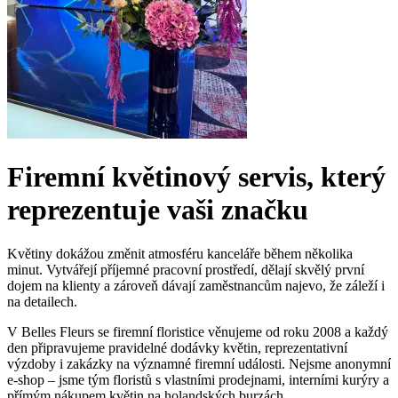
Firemní květinový servis, který
reprezentuje vaši značku
Květiny dokážou změnit atmosféru kanceláře během několika
minut. Vytvářejí příjemné pracovní prostředí, dělají skvělý první
dojem na klienty a zároveň dávají zaměstnancům najevo, že záleží i
na detailech.
V Belles Fleurs se firemní floristice věnujeme od roku 2008 a každý
den připravujeme pravidelné dodávky květin, reprezentativní
výzdoby i zakázky na významné firemní události. Nejsme anonymní
e-shop – jsme tým floristů s vlastními prodejnami, interními kurýry a
přímým nákupem květin na holandských burzách.