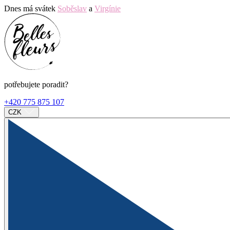
Dnes má svátek
Soběslav
a
Virgínie
potřebujete poradit?
+420 775 875 107
CZK