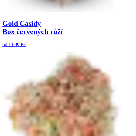
Gold Casidy
Box červených růží
od
1 099 Kč