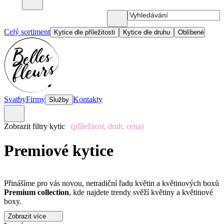
Celý sortiment
Kytice dle příležitosti
Kytice dle druhu
Oblíbené
Svatby
Firmy
Kontakty
Služby
Zobrazit filtry kytic
(příležitost, druh, cena)
Premiové kytice
Přinášíme pro vás novou, netradiční řadu květin a květinových boxů
Premium collection
, kde najdete trendy svěží květiny a květinové
boxy.
Zobrazit více
Všechny produkty z této řady jsou připravené z netradičních i