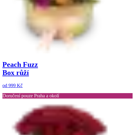
Peach Fuzz
Box růží
od
999 Kč
Doručení pouze Praha a okolí