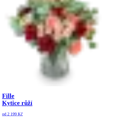
Fille
Kytice růží
od
2 199 Kč