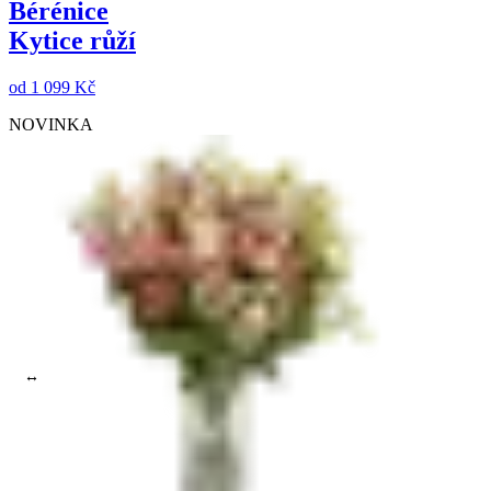
Bérénice
Kytice růží
od
1 099 Kč
NOVINKA
Vyberte druhy květin
Vyberte barvu
Maximální cena do:
Zrušit filtry