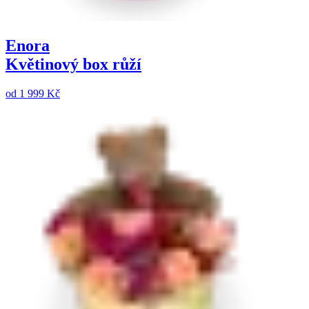
Enora
Květinový box růží
od
1 999 Kč