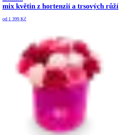
mix květin z hortenzií a trsových růží
od
1 399 Kč