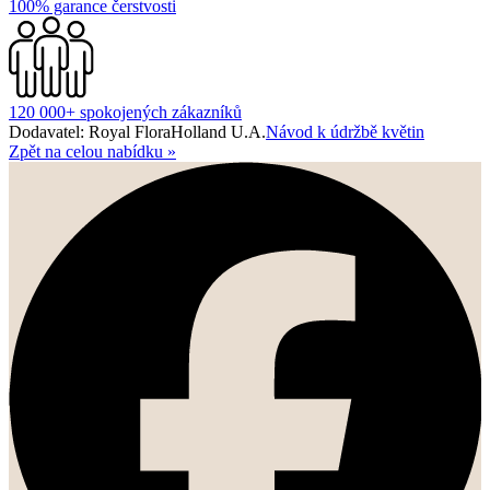
100% garance čerstvosti
120 000+ spokojených zákazníků
Dodavatel: Royal FloraHolland U.A.
Návod k údržbě květin
Zpět na celou nabídku
»