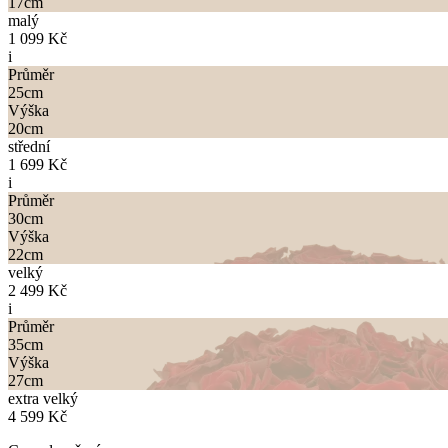
17
cm
malý
1 099 Kč
i
Průměr
25
cm
Výška
20
cm
střední
1 699 Kč
i
Průměr
30
cm
Výška
22
cm
velký
2 499 Kč
i
Průměr
35
cm
Výška
27
cm
extra velký
4 599 Kč