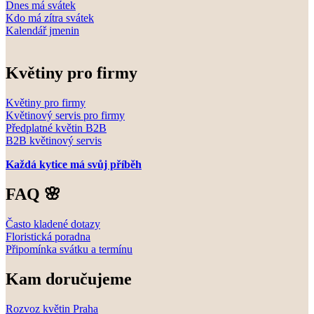
Dnes má svátek
Kdo má zítra svátek
Kalendář jmenin
Květiny pro firmy
Květiny pro firmy
Květinový servis pro firmy
Předplatné květin B2B
B2B květinový servis
Každá kytice má svůj příběh
FAQ 🌸
Často kladené dotazy
Floristická poradna
Připomínka svátku a termínu
Kam doručujeme
Rozvoz květin Praha