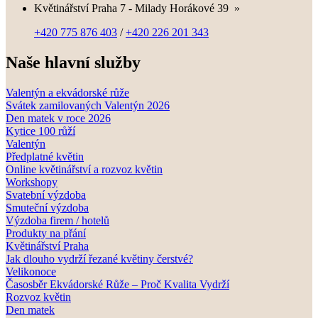
Květinářství Praha 7 - Milady Horákové 39
»
+420 775 876 403
/
+420 226 201 343
Naše hlavní služby
Valentýn a ekvádorské růže
Svátek zamilovaných Valentýn 2026
Den matek v roce 2026
Kytice 100 růží
Valentýn
Předplatné květin
Online květinářství a rozvoz květin
Workshopy
Svatební výzdoba
Smuteční výzdoba
Výzdoba firem / hotelů
Produkty na přání
Květinářství Praha
Jak dlouho vydrží řezané květiny čerstvé?
Velikonoce
Časosběr Ekvádorské Růže – Proč Kvalita Vydrží
Rozvoz květin
Den matek