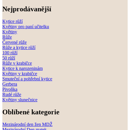
Nejprodávanější
Kytice růží
Květiny pro paní učitelku
Květiny
Růže
Červené růže
Růže a kytice růží
100 růží
50 růží
Růže v krabičce
Kytice k narozeninám
Květiny v krabičce
Smuteční a pohřební kytice
Gerbera
Pivoňka
Rudé růže
Květiny slunečnice
Oblíbené kategorie
Mezinárodní den žen MDŽ
Mezinárodní Den matek