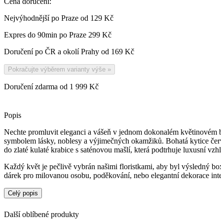
Cena doručení:
Nejvýhodnější po Praze od
129 Kč
Expres do 90min po Praze
299 Kč
Doručení po ČR a okolí Prahy od
169 Kč
Pokračujte výběrem varianty výše
»
Doručení zdarma od 1 999 Kč
Popis
Nechte promluvit eleganci a vášeň v jednom dokonalém květinovém 
symbolem lásky, noblesy a výjimečných okamžiků. Bohatá kytice čer
do zlaté kulaté krabice s saténovou mašlí, která podtrhuje luxusní vz
Každý květ je pečlivě vybrán našimi floristkami, aby byl výsledný bo
dárek pro milovanou osobu, poděkování, nebo elegantní dekorace inte
Celý popis
Další oblíbené produkty