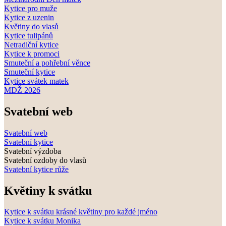
Kytice pro muže
Kytice z uzenin
Květiny do vlasů
Kytice tulipánů
Netradiční kytice
Kytice k promoci
Smuteční a pohřební věnce
Smuteční kytice
Kytice svátek matek
MDŽ 2026
Svatební web
Svatební web
Svatební kytice
Svatební výzdoba
Svatební ozdoby do vlasů
Svatební kytice růže
Květiny k svátku
Kytice k svátku krásné květiny pro každé jméno
Kytice k svátku Monika