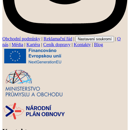
Obchodní podmínky
|
Reklamační řád
|
|
O
Nastavení soukromí
nás
|
Média
|
Kariéra
|
Ceník dopravy
|
Kontakty
|
Blog