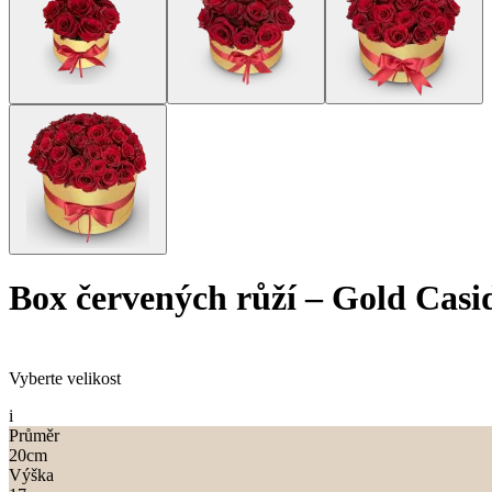
Box červených růží
–
Gold Casi
Vyberte velikost
i
Průměr
20
cm
Výška