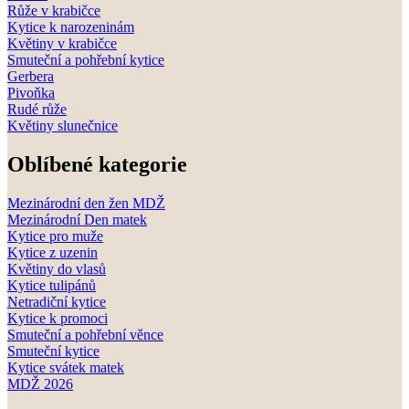
Růže v krabičce
Kytice k narozeninám
Květiny v krabičce
Smuteční a pohřební kytice
Gerbera
Pivoňka
Rudé růže
Květiny slunečnice
Oblíbené kategorie
Mezinárodní den žen MDŽ
Mezinárodní Den matek
Kytice pro muže
Kytice z uzenin
Květiny do vlasů
Kytice tulipánů
Netradiční kytice
Kytice k promoci
Smuteční a pohřební věnce
Smuteční kytice
Kytice svátek matek
MDŽ 2026