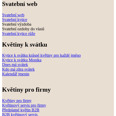
Svatební web
Svatební web
Svatební kytice
Svatební výzdoba
Svatební ozdoby do vlasů
Svatební kytice růže
Květiny k svátku
Kytice k svátku krásné květiny pro každé jméno
Kytice k svátku Monika
Dnes má svátek
Kdo má zítra svátek
Kalendář jmenin
Květiny pro firmy
Květiny pro firmy
Květinový servis pro firmy
Předplatné květin B2B
B2B květinový servis