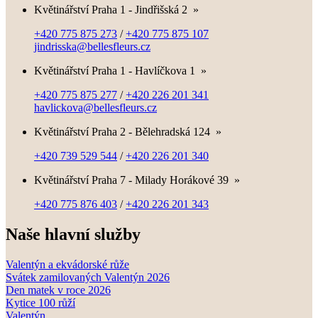
Květinářství Praha 1 - Jindřišská 2
»
+420 775 875 273
/
+420 775 875 107
jindrisska@bellesfleurs.cz
Květinářství Praha 1 - Havlíčkova 1
»
+420 775 875 277
/
+420 226 201 341
havlickova@bellesfleurs.cz
Květinářství Praha 2 - Bělehradská 124
»
+420 739 529 544
/
+420 226 201 340
Květinářství Praha 7 - Milady Horákové 39
»
+420 775 876 403
/
+420 226 201 343
Naše hlavní služby
Valentýn a ekvádorské růže
Svátek zamilovaných Valentýn 2026
Den matek v roce 2026
Kytice 100 růží
Valentýn