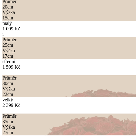
Průměr
20
cm
Výška
15
cm
malý
1 099 Kč
i
Průměr
25
cm
Výška
17
cm
střední
1 599 Kč
i
Průměr
30
cm
Výška
22
cm
velký
2 399 Kč
i
Průměr
35
cm
Výška
27
cm