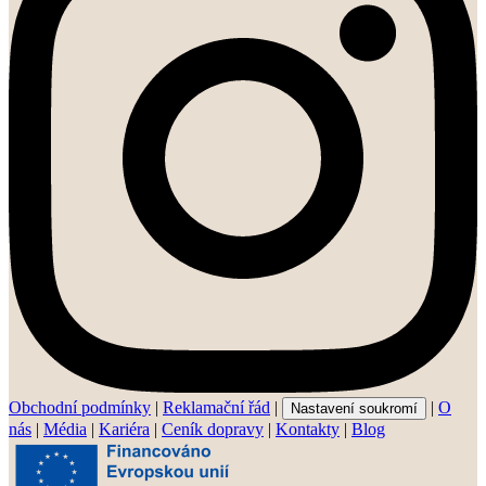
Obchodní podmínky
|
Reklamační řád
|
|
O
Nastavení soukromí
nás
|
Média
|
Kariéra
|
Ceník dopravy
|
Kontakty
|
Blog