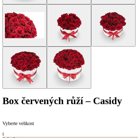
Box červených růží
–
Casidy
Vyberte velikost
i