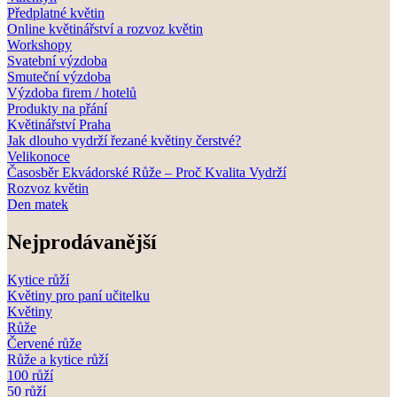
Předplatné květin
Online květinářství a rozvoz květin
Workshopy
Svatební výzdoba
Smuteční výzdoba
Výzdoba firem / hotelů
Produkty na přání
Květinářství Praha
Jak dlouho vydrží řezané květiny čerstvé?
Velikonoce
Časosběr Ekvádorské Růže – Proč Kvalita Vydrží
Rozvoz květin
Den matek
Nejprodávanější
Kytice růží
Květiny pro paní učitelku
Květiny
Růže
Červené růže
Růže a kytice růží
100 růží
50 růží