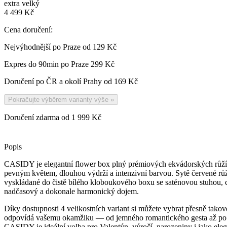
extra velký
4 499 Kč
Cena doručení:
Nejvýhodnější po Praze od
129 Kč
Expres do 90min po Praze
299 Kč
Doručení po ČR a okolí Prahy od
169 Kč
Pokračujte výběrem varianty výše
»
Doručení zdarma od 1 999 Kč
Popis
CASIDY je elegantní flower box plný prémiových ekvádorských růží,
pevným květem, dlouhou výdrží a intenzivní barvou. Sytě červené růž
vyskládané do čistě bílého kloboukového boxu se saténovou stuhou, c
nadčasový a dokonale harmonický dojem.
Díky dostupnosti 4 velikostních variant si můžete vybrat přesně takov
odpovídá vašemu okamžiku — od jemného romantického gesta až po 
CASIDY je ideální volba pro Valentýn, výročí, narozeniny i jako elega