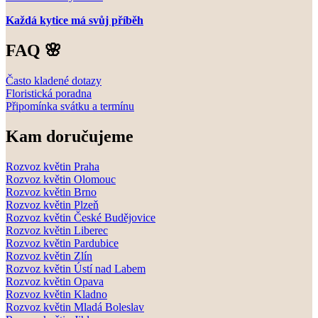
Každá kytice má svůj příběh
FAQ 🌸
Často kladené dotazy
Floristická poradna
Připomínka svátku a termínu
Kam doručujeme
Rozvoz květin Praha
Rozvoz květin Olomouc
Rozvoz květin Brno
Rozvoz květin Plzeň
Rozvoz květin České Budějovice
Rozvoz květin Liberec
Rozvoz květin Pardubice
Rozvoz květin Zlín
Rozvoz květin Ústí nad Labem
Rozvoz květin Opava
Rozvoz květin Kladno
Rozvoz květin Mladá Boleslav