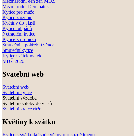
Mezinárodní den žen MDŽ
Mezinárodní Den matek
Kytice pro muže
Kytice z uzenin
Květiny do vlasů
Kytice tulipánů
Netradiční kytice
Kytice k promoci
Smuteční a pohřební věnce
Smuteční kytice
Kytice svátek matek
MDŽ 2026
Svatební web
Svatební web
Svatební kytice
Svatební výzdoba
Svatební ozdoby do vlasů
Svatební kytice růže
Květiny k svátku
Kytice k svátku krásné květiny pro každé jméno