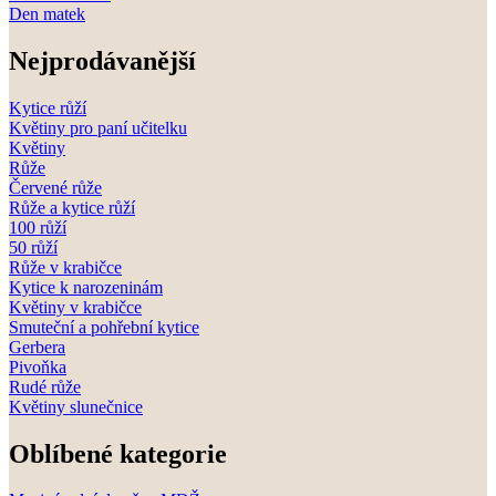
Den matek
Nejprodávanější
Kytice růží
Květiny pro paní učitelku
Květiny
Růže
Červené růže
Růže a kytice růží
100 růží
50 růží
Růže v krabičce
Kytice k narozeninám
Květiny v krabičce
Smuteční a pohřební kytice
Gerbera
Pivoňka
Rudé růže
Květiny slunečnice
Oblíbené kategorie