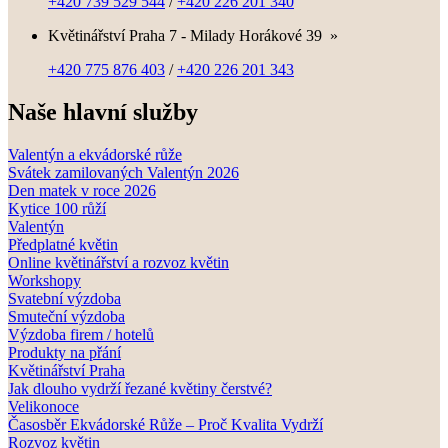
+420 739 529 544
/
+420 226 201 340
Květinářství Praha 7 - Milady Horákové 39
»
+420 775 876 403
/
+420 226 201 343
Naše hlavní služby
Valentýn a ekvádorské růže
Svátek zamilovaných Valentýn 2026
Den matek v roce 2026
Kytice 100 růží
Valentýn
Předplatné květin
Online květinářství a rozvoz květin
Workshopy
Svatební výzdoba
Smuteční výzdoba
Výzdoba firem / hotelů
Produkty na přání
Květinářství Praha
Jak dlouho vydrží řezané květiny čerstvé?
Velikonoce
Časosběr Ekvádorské Růže – Proč Kvalita Vydrží
Rozvoz květin