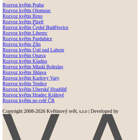
Rozvoz květin Praha
Rozvoz květin Olomouc
Rozvoz květin Brno
Rozvoz květin Plzeň
Rozvoz květin České Budějovice
Rozvoz květin Liberec
Rozvoz květin Pardubice
Rozvoz květin Zlín
Rozvoz květin Ústí nad Labem
Rozvoz květin Opava
Rozvoz květin Kladno
Rozvoz květin Mladá Boleslav
Rozvoz květin Jihlava
Rozvoz květin Karlovy Vary
Rozvoz květin Teplice
Rozvoz květin Uherské Hradiště
Rozvoz květin Hradec Králové
Rozvoz květin po celé ČR
Copyright 2008-2026 Květinový svět, s.r.o
|
Developed by