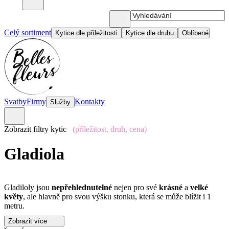
Celý sortiment
Kytice dle příležitosti
Kytice dle druhu
Oblíbené
Svatby
Firmy
Kontakty
Služby
Zobrazit filtry kytic
(příležitost, druh, cena)
Gladiola
Gladiloly jsou
nepřehlednutelné
nejen pro své
krásné
a
velké
květy
, ale hlavně pro svou výšku stonku, která se může blížit i 1
metru.
Zobrazit více
Darováním gladiol partnerovi říkáte: „
Nespěchej na mě
…“.