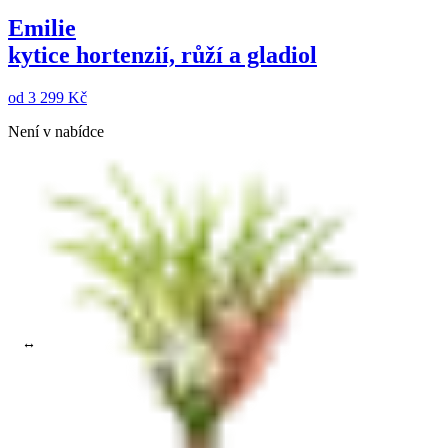
Emilie
kytice hortenzií, růží a gladiol
od
3 299 Kč
Není v nabídce
Gladiola
Vyberte barvu
Maximální cena do:
Zrušit filtry