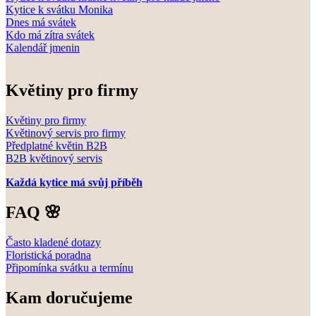
Kytice k svátku Monika
Dnes má svátek
Kdo má zítra svátek
Kalendář jmenin
Květiny pro firmy
Květiny pro firmy
Květinový servis pro firmy
Předplatné květin B2B
B2B květinový servis
Každá kytice má svůj příběh
FAQ 🌸
Často kladené dotazy
Floristická poradna
Připomínka svátku a termínu
Kam doručujeme