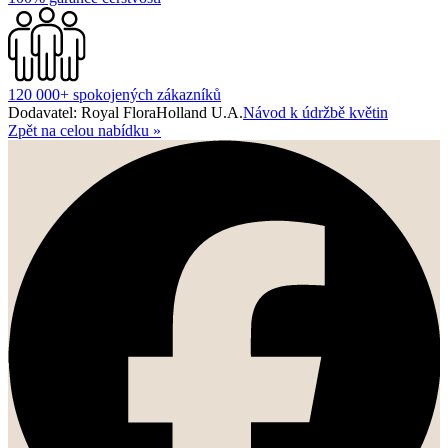
120 000+ spokojených zákazníků
Dodavatel: Royal FloraHolland U.A.
Návod k údržbě květin
Zpět na celou nabídku
»