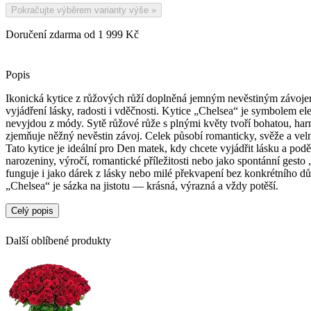
Pokračujte výběrem varianty výše
»
Doručení zdarma od 1 999 Kč
Popis
Ikonická kytice z růžových růží doplněná jemným nevěstiným závoj
vyjádření lásky, radosti i vděčnosti. Kytice „Chelsea“ je symbolem el
nevyjdou z módy. Sytě růžové růže s plnými květy tvoří bohatou, ha
zjemňuje něžný nevěstin závoj. Celek působí romanticky, svěže a vel
Tato kytice je ideální pro Den matek, kdy chcete vyjádřit lásku a podě
narozeniny, výročí, romantické příležitosti nebo jako spontánní gesto
funguje i jako dárek z lásky nebo milé překvapení bez konkrétního d
„Chelsea“ je sázka na jistotu — krásná, výrazná a vždy potěší.
Celý popis
Další oblíbené produkty