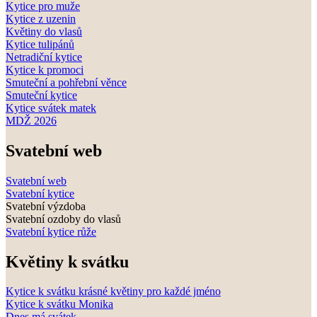
Kytice pro muže
Kytice z uzenin
Květiny do vlasů
Kytice tulipánů
Netradiční kytice
Kytice k promoci
Smuteční a pohřební věnce
Smuteční kytice
Kytice svátek matek
MDŽ 2026
Svatební web
Svatební web
Svatební kytice
Svatební výzdoba
Svatební ozdoby do vlasů
Svatební kytice růže
Květiny k svátku
Kytice k svátku krásné květiny pro každé jméno
Kytice k svátku Monika
Dnes má svátek