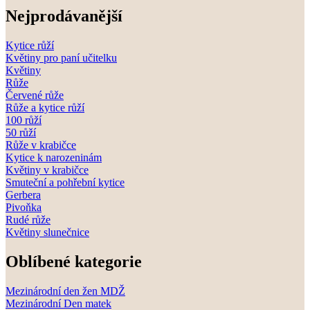
Nejprodávanější
Kytice růží
Květiny pro paní učitelku
Květiny
Růže
Červené růže
Růže a kytice růží
100 růží
50 růží
Růže v krabičce
Kytice k narozeninám
Květiny v krabičce
Smuteční a pohřební kytice
Gerbera
Pivoňka
Rudé růže
Květiny slunečnice
Oblíbené kategorie
Mezinárodní den žen MDŽ
Mezinárodní Den matek