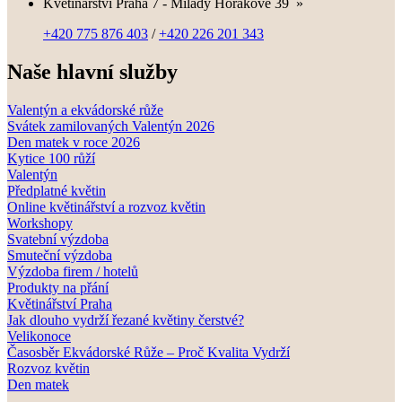
Květinářství Praha 7 - Milady Horákové 39
»
+420 775 876 403
/
+420 226 201 343
Naše hlavní služby
Valentýn a ekvádorské růže
Svátek zamilovaných Valentýn 2026
Den matek v roce 2026
Kytice 100 růží
Valentýn
Předplatné květin
Online květinářství a rozvoz květin
Workshopy
Svatební výzdoba
Smuteční výzdoba
Výzdoba firem / hotelů
Produkty na přání
Květinářství Praha
Jak dlouho vydrží řezané květiny čerstvé?
Velikonoce
Časosběr Ekvádorské Růže – Proč Kvalita Vydrží
Rozvoz květin
Den matek