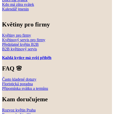
Kdo má zítra svátek
Kalendář jmenin
Květiny pro firmy
Květiny pro firmy
Květinový servis pro firmy
Předplatné květin B2B
B2B květinový servis
Každá kytice má svůj příběh
FAQ 🌸
Často kladené dotazy
Floristická poradna
Připomínka svátku a termínu
Kam doručujeme
Rozvoz květin Praha