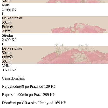
30
cm
Malá
1 499 Kč
i
Délka stonku
50
cm
Průměr
40
cm
Střední
2 499 Kč
i
Délka stonku
50
cm
Průměr
50
cm
Velká
3 699 Kč
Cena doručení:
Nejvýhodnější po Praze od
129 Kč
Expres do 90min po Praze
299 Kč
Doručení po ČR a okolí Prahy od
169 Kč