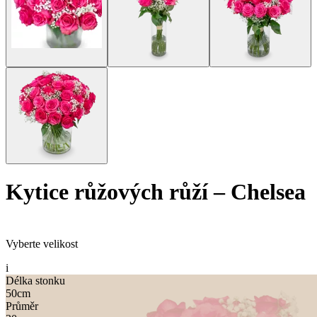
Kytice růžových růží
–
Chelsea
Vyberte velikost
i
Délka stonku
50
cm
Průměr