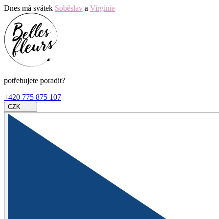
Dnes má svátek
Soběslav
a
Virgínie
potřebujete poradit?
+420 775 875 107
CZK